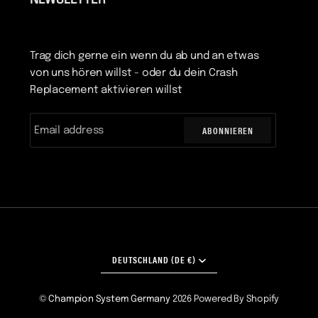
NEWSLETTER
Trag dich gerne ein wenn du ab und an etwas
von uns hören willst - oder du dein Crash
Replacement aktivieren willst
ABONNIEREN
WÄHRUNG
DEUTSCHLAND (DE €)
©
Champion System Germany
2026
Powered By Shopify