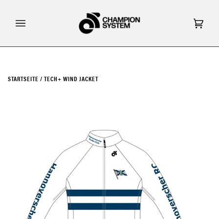
Direkt
zum
Inhalt
Eink
(0)
STARTSEITE
/
TECH+ WIND JACKET