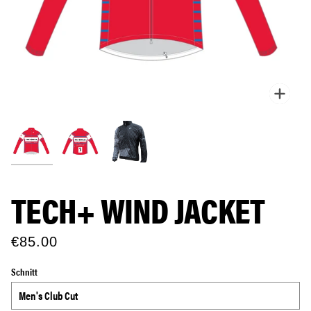
Zoo
TECH+ WIND JACKET
€85.00
Schnitt