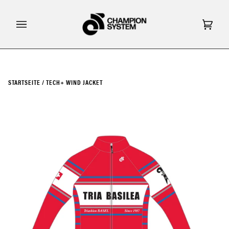
Direkt
zum
Inhalt
Eink
(0)
STARTSEITE
/
TECH+ WIND JACKET