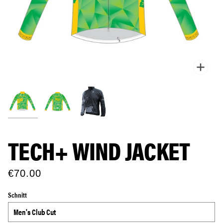
Zoo
TECH+ WIND JACKET
€70.00
Schnitt