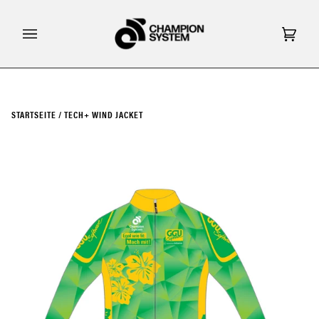
Direkt
zum
Inhalt
Eink
(0)
STARTSEITE
/
TECH+ WIND JACKET