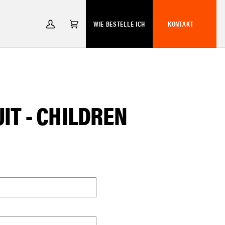
WIE BESTELLE ICH
KONTAKT
MEIN
EINKAUFSWAGEN
(0)
ACCOUNT
UIT - CHILDREN