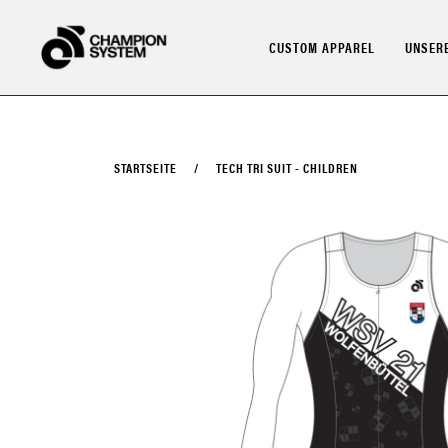
Direkt
zum
CUSTOM APPAREL
UNSERE
Inhalt
STARTSEITE
/
TECH TRI SUIT - CHILDREN