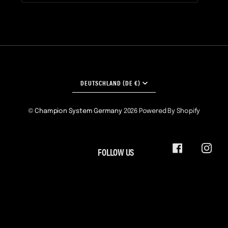
WÄHRUNG
DEUTSCHLAND (DE €)
©
Champion System Germany
2026
Powered By Shopify
FOLLOW US
FACEBOOK
INST