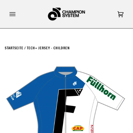
Direkt
zum
Inhalt
Eink
(0)
STARTSEITE
/
TECH+ JERSEY - CHILDREN