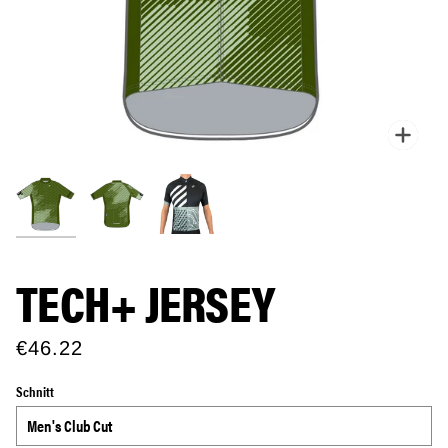
Zoo
TECH+ JERSEY
€46.22
Schnitt