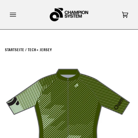
Direkt
zum
Inhalt
Eink
(0)
STARTSEITE
/
TECH+ JERSEY