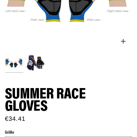
Zoo
SUMMER RACE
GLOVES
€34.41
Größe