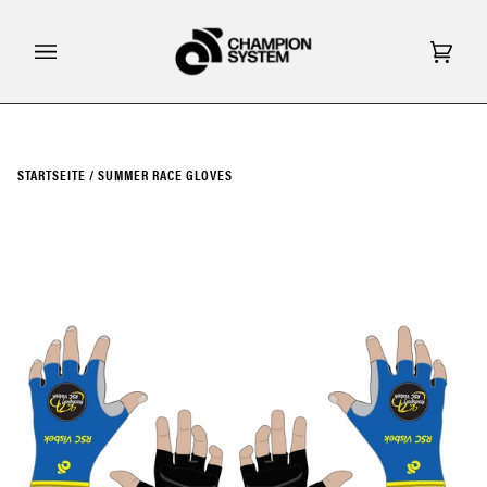
Direkt
zum
Inhalt
Eink
(0)
STARTSEITE
/
SUMMER RACE GLOVES