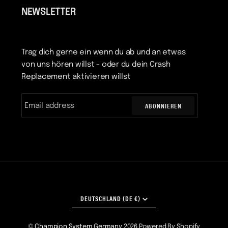
NEWSLETTER
Trag dich gerne ein wenn du ab und an etwas
von uns hören willst - oder du dein Crash
Replacement aktivieren willst
ABONNIEREN
WÄHRUNG
DEUTSCHLAND (DE €)
©
Champion System Germany
2026
Powered By Shopify