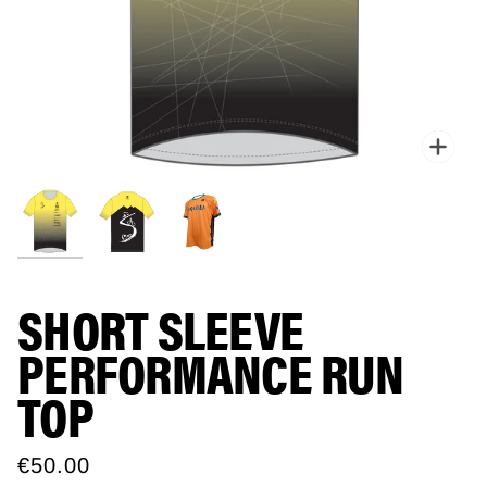
Zoo
SHORT SLEEVE
PERFORMANCE RUN
TOP
€50.00