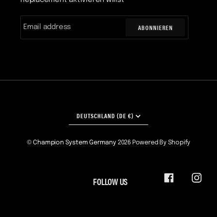
ABONNIEREN
WÄHRUNG
DEUTSCHLAND (DE €)
©
Champion System Germany
2026
Powered By Shopify
FOLLOW US
FACEBOOK
INST