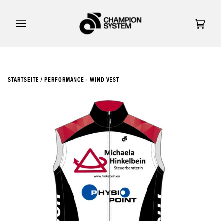
Direkt
zum
Inhalt
Eink
(0)
STARTSEITE
/
PERFORMANCE+ WIND VEST