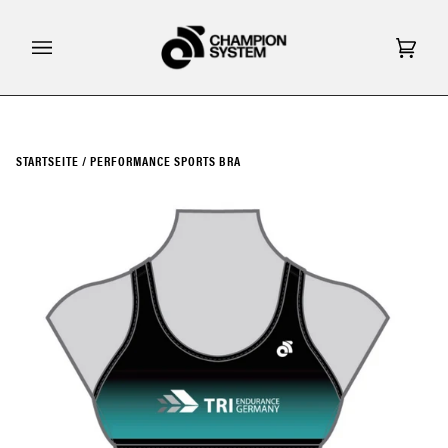
Direkt
zum
Inhalt
Eink
(0)
STARTSEITE
/
PERFORMANCE SPORTS BRA