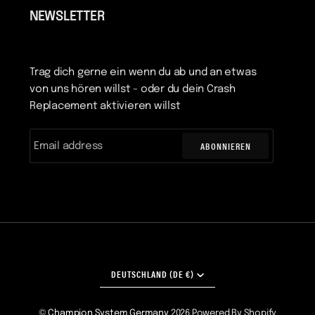
NEWSLETTER
Trag dich gerne ein wenn du ab und an etwas
von uns hören willst - oder du dein Crash
Replacement aktivieren willst
ABONNIEREN
WÄHRUNG
DEUTSCHLAND (DE €)
©
Champion System Germany
2026
Powered By Shopify