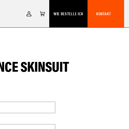
WIE BESTELLE ICH
KONTAKT
MEIN
EINKAUFSWAGEN
(0)
ACCOUNT
CE SKINSUIT