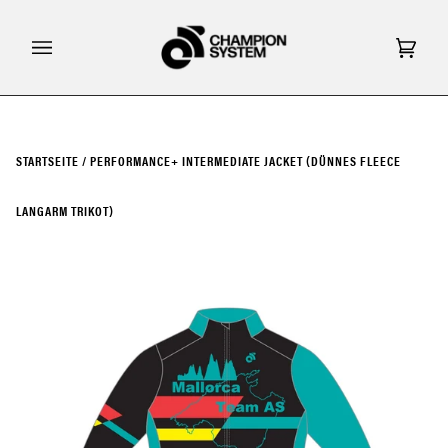
Direkt
zum
Inhalt
Eink
(0)
STARTSEITE
/
PERFORMANCE+ INTERMEDIATE JACKET (DÜNNES FLEECE
LANGARM TRIKOT)