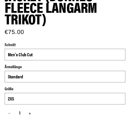
FLEECE LANGARM
TRIKOT)
€75.00
Schnitt
Ärmellänge
Größe
−
+