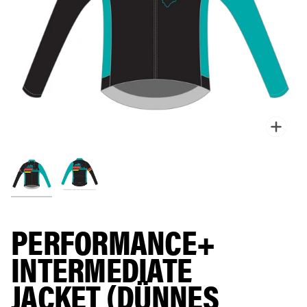
Zoo
PERFORMANCE+
INTERMEDIATE
JACKET (DÜNNES