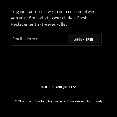
Trag dich gerne ein wenn du ab und an etwas
von uns hören willst - oder du dein Crash
Replacement aktivieren willst
ABONNIEREN
WÄHRUNG
DEUTSCHLAND (DE €)
©
Champion System Germany
2026
Powered By Shopify