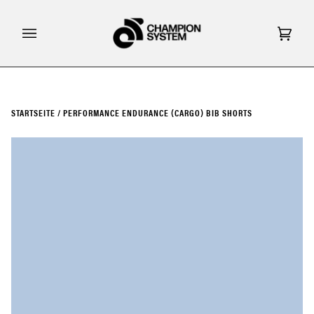
Direkt
zum
Inhalt
Eink
(0)
STARTSEITE
/
PERFORMANCE ENDURANCE (CARGO) BIB SHORTS