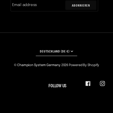
ABONNIEREN
WÄHRUNG
DEUTSCHLAND (DE €)
©
Champion System Germany
2026
Powered By Shopify
FOLLOW US
FACEBOOK
INST