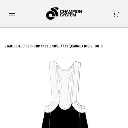
Direkt
zum
Inhalt
Eink
(0)
STARTSEITE
/
PERFORMANCE ENDURANCE (CARGO) BIB SHORTS