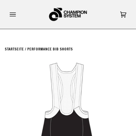
Direkt
zum
Inhalt
Eink
(0)
STARTSEITE
/
PERFORMANCE BIB SHORTS