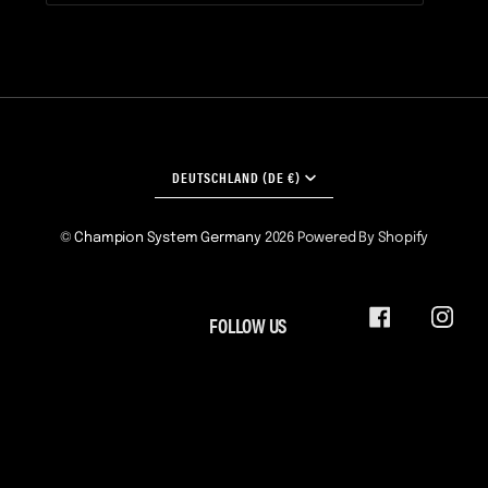
WÄHRUNG
DEUTSCHLAND (DE €)
©
Champion System Germany
2026
Powered By Shopify
FOLLOW US
FACEBOOK
INST