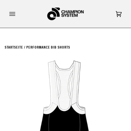
Direkt
zum
Inhalt
Eink
(0)
STARTSEITE
/
PERFORMANCE BIB SHORTS