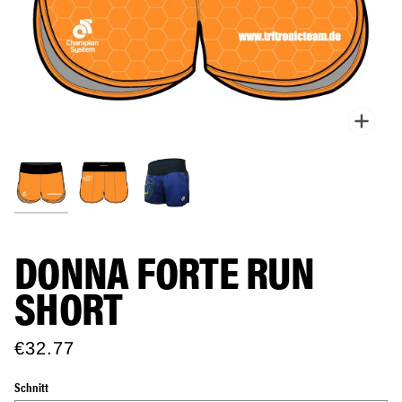
Zoo
DONNA FORTE RUN
SHORT
€32.77
Schnitt