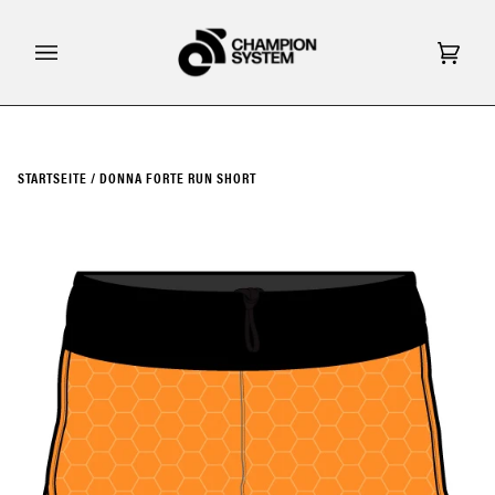
Direkt
zum
Inhalt
Eink
(0)
STARTSEITE
/
DONNA FORTE RUN SHORT