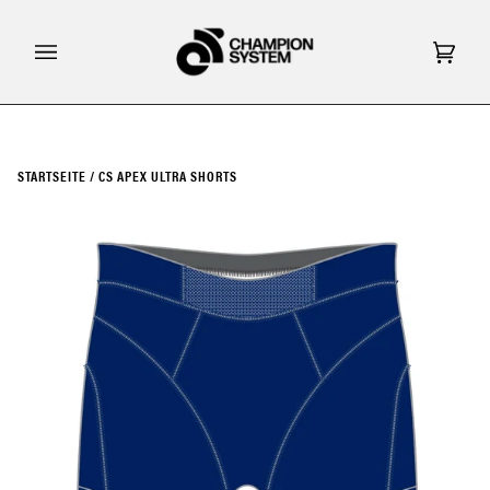
Direkt
zum
Inhalt
Eink
(0)
STARTSEITE
/
CS APEX ULTRA SHORTS