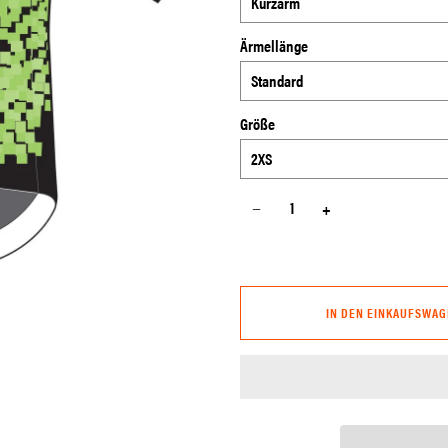
Ärmellänge
Größe
−
+
IN DEN EINKAUFSWAG