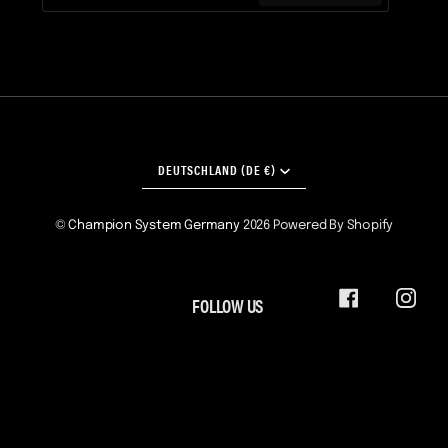
WÄHRUNG
DEUTSCHLAND (DE €)
©
Champion System Germany
2026
Powered By Shopify
FOLLOW US
FACEBOOK
INST