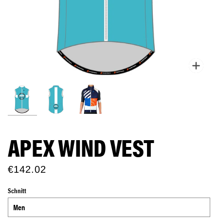
Zoo
APEX WIND VEST
€142.02
Schnitt