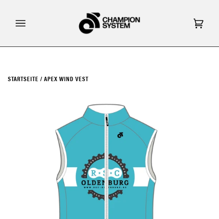
Direkt
zum
Inhalt
Eink
(0)
STARTSEITE
/
APEX WIND VEST