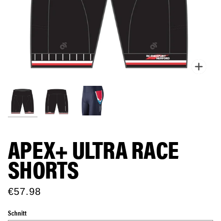
Zoo
APEX+ ULTRA RACE
SHORTS
€57.98
Schnitt