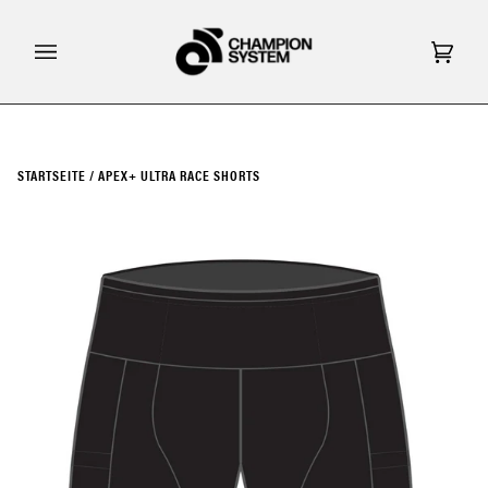
Direkt
zum
Inhalt
Eink
(0)
STARTSEITE
/
APEX+ ULTRA RACE SHORTS