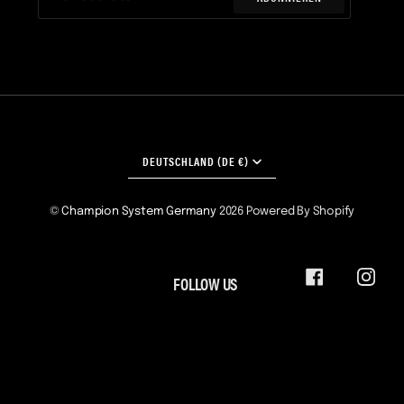
WÄHRUNG
DEUTSCHLAND (DE €)
©
Champion System Germany
2026
Powered By Shopify
FOLLOW US
FACEBOOK
INST