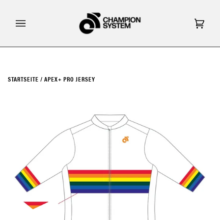
Direkt
zum
Inhalt
Eink
(0)
STARTSEITE
/
APEX+ PRO JERSEY