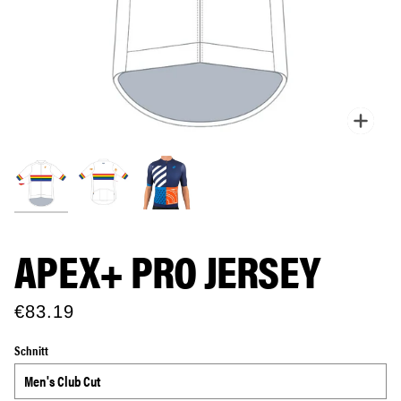
Zoo
APEX+ PRO JERSEY
€83.19
Schnitt