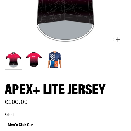
Zoo
APEX+ LITE JERSEY
€100.00
Schnitt