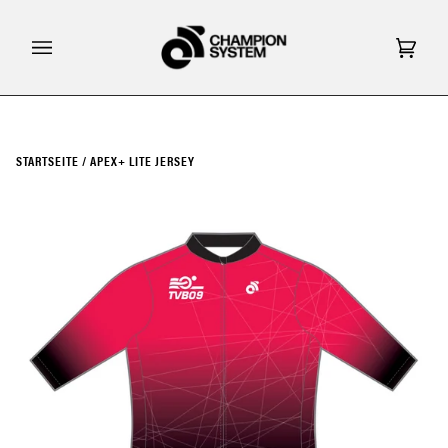
Direkt
zum
Inhalt
Eink
(0)
STARTSEITE
/
APEX+ LITE JERSEY