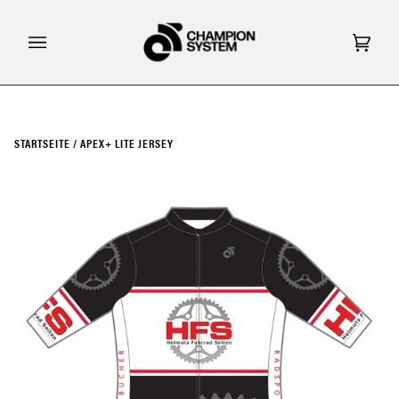
Direkt
zum
Inhalt
Eink
(0)
STARTSEITE
/
APEX+ LITE JERSEY