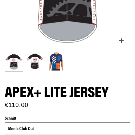
Zoo
APEX+ LITE JERSEY
€110.00
Schnitt