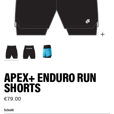
Zoo
APEX+ ENDURO RUN
SHORTS
€79.00
Schnitt