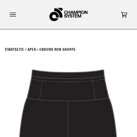
Direkt
zum
Inhalt
Eink
(0)
STARTSEITE
/
APEX+ ENDURO RUN SHORTS