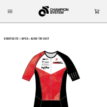
Direkt
zum
Inhalt
Eink
(0)
STARTSEITE
/
APEX+ AERO TRI SUIT