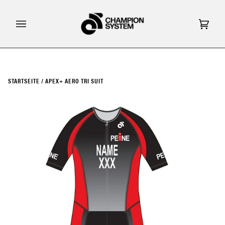
Direkt
zum
Inhalt
Eink
(0)
STARTSEITE
/
APEX+ AERO TRI SUIT