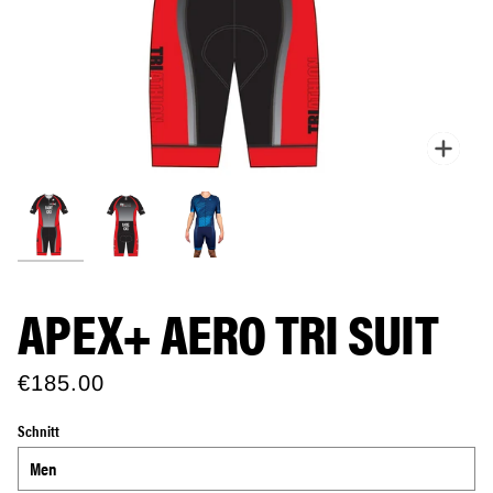
Zoo
APEX+ AERO TRI SUIT
€185.00
Schnitt