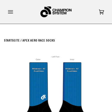
Direkt
zum
Inhalt
Eink
(0)
STARTSEITE
/
APEX AERO RACE SOCKS