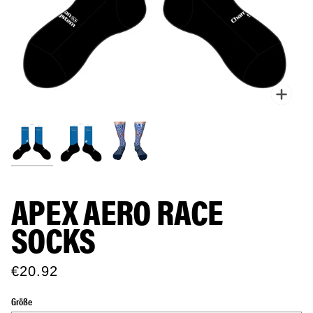
Zoo
APEX AERO RACE
SOCKS
€20.92
Größe