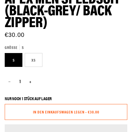
(BLACK-GREY/ BACK
ZIPPER)
€30.00
GRÖSSE
S
S
XS
−
+
NUR NOCH
1
STÜCK AUF LAGER
IN DEN EINKAUFSWAGEN LEGEN
•
€30.00