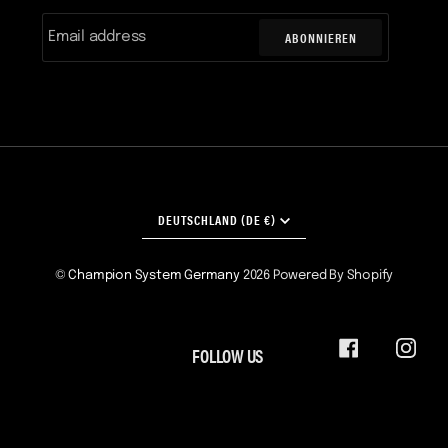
ABONNIEREN
WÄHRUNG
DEUTSCHLAND (DE €)
©
Champion System Germany
2026
Powered By Shopify
FOLLOW US
FACEBOOK
INST