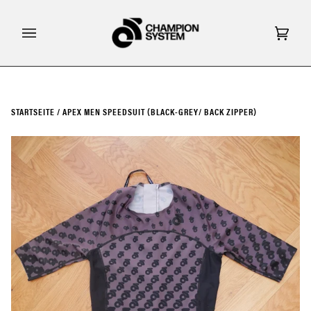
Direkt
zum
Inhalt
Eink
(0)
STARTSEITE
/
APEX MEN SPEEDSUIT (BLACK-GREY/ BACK ZIPPER)