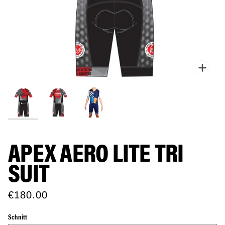
Zoo
APEX AERO LITE TRI
SUIT
€180.00
Schnitt