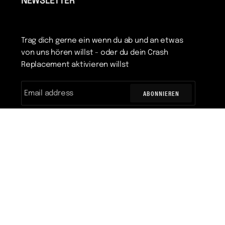
NEWSLETTER
Trag dich gerne ein wenn du ab und an etwas
von uns hören willst - oder du dein Crash
Replacement aktivieren willst
ABONNIEREN
WÄHRUNG
DEUTSCHLAND (DE €)
©
Champion System Germany
2026
Powered By Shopify