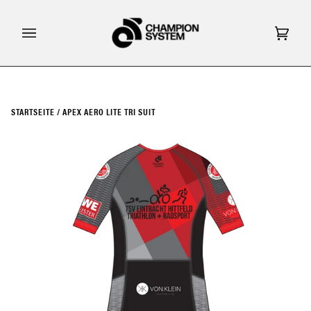
Direkt
zum
Inhalt
Eink
(0)
STARTSEITE
/
APEX AERO LITE TRI SUIT