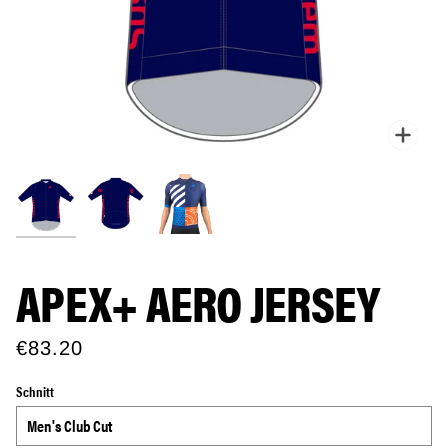
Zoo
APEX+ AERO JERSEY
€83.20
Schnitt