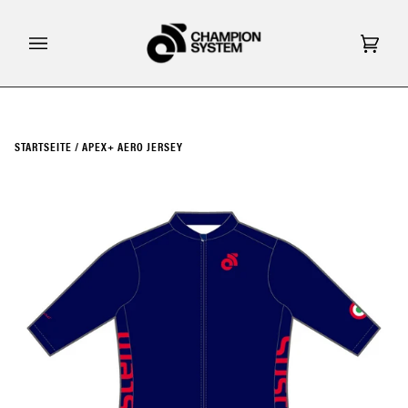
Direkt
zum
Inhalt
Eink
(0)
STARTSEITE
/
APEX+ AERO JERSEY